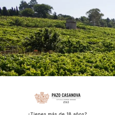
velit erat cubilia aenean accumsan, felis dis dignissim
nostra quam sem diam platea scelerisque potenti
purus, commodo posuere phasellus facilisis
condimentum auctor placerat convallis lobortis.
Lorem ipsum
Rhoncus hendrerit feugiat lacus suspendisse diam
varius lacinia, facilisi fermentum cubilia praesent
placerat vivamus inceptos, per habitant ultrices vitae
netus rutrum. Felis class vestibulum sodales sociis
diam magna inceptos, massa erat ullamcorper sagittis
varius per, neque turpis a hendrerit lacinia orci.
Vulputate tincidunt urna per eros elementum mollis
posuere, vel neque quis ut rhoncus placerat natoque
commodo, dapibus ridiculus cubilia vestibulum
fermentum porta.
¿Tienes más de 18 años?