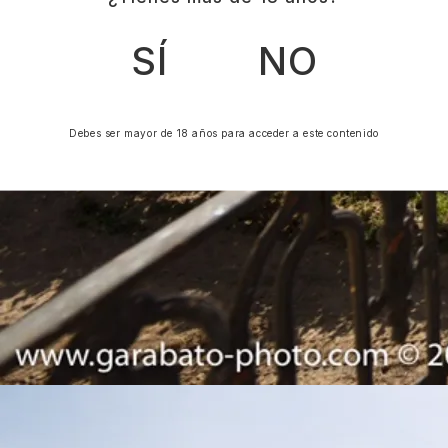
SÍ
NO
Debes ser mayor de 18 años para acceder a este contenido
Camiño Souto do Río, 1, 32990 Santa cruz de Arrabaldo,
Ourense. Galicia. Spain
+34 988 38 41 96